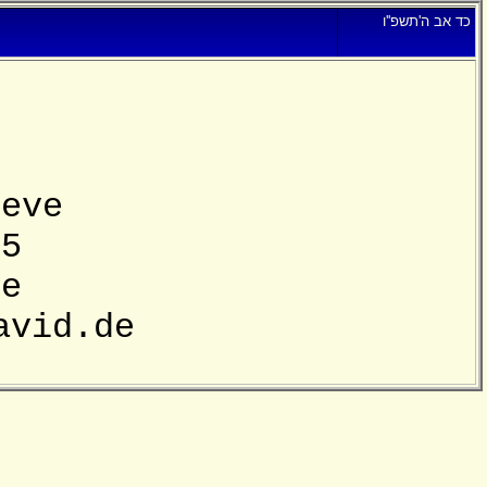
כד אב ה'תשפ''ו
reve
 5
he
avid.de